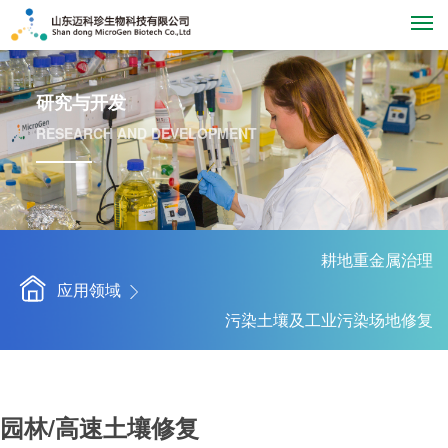
M
研究与开发
RESEARCH AND DEVELOPMENT
耕地重金属治理
应用领域
污染土壤及工业污染场地修复
高标准农田建设
绿色农业
园林/高速土壤修复
园林/高速土壤修复